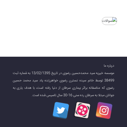
درباره ما
موسسه خیریه سید محمدحسین رضوی در تاریخ 13/02/1395 به شماره ثبت
38499 توسط خانم سیده نسترن رضوی خواهرزنده یاد سید محمد حسین
رضوی که متاسفانه براثر بیماری سرطان از دنیا رفته است، با هدف یاری به
جوانان مبتلا به سرطان رده سنی 16-30 سال تاسیس شده است.