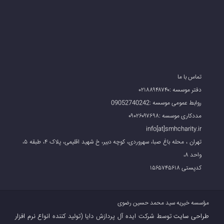
تماس با ما
دفتر موسسه :۰۲۱۸۸۹۴۸۷۴۰
روابط عمومی موسسه :09052740242
مددکاری موسسه :۰۹۰۲۶۰۹۷۶۹۸
info[at]smhcharity.ir
تهران ، محله باغ صبا، سهروردی، کوچه دبیر، خ شهید اقلیمی، پلاک ۴، طبقه ۵،
واحد ۸،
کدپستی ۱۵۶۵۷۴۵۶۱۸
مؤسسه خیریه سید محمد حسین رضوی
طراحی سایت
توسط شرکت ایده آل پردازش دایا (تولید کننده انواع
نرم افزار