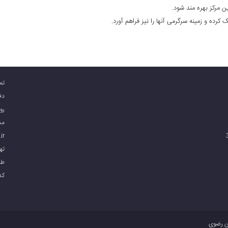
 مرکز بهره مند شود.
رده و زمینه سرگرمی آنها را نیز فراهم آورد.
تم
دفتر
روا
مدد
طان رده سنی 16-30
ir
طبقه ۵
کدپس
ن رضوی