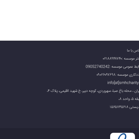
اس با ما
 موسسه :۰۲۱۸۸۹۴۸۷۴۰
بط عمومی موسسه :09052740242
کاری موسسه :۰۹۰۲۶۰۹۷۶۹۸
info[at]smhcharity.
تهران ، محله باغ صبا، سهروردی، کوچه دبیر، خ شهید اقلیمی، پلاک ۴،
، واحد ۸،
تی ۱۵۶۵۷۴۵۶۱۸