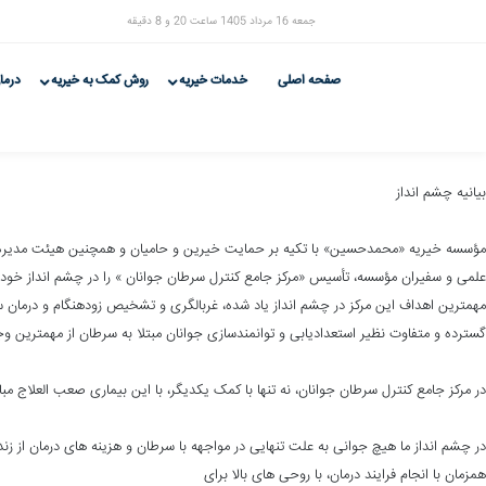
جمعه 16 مرداد 1405 ساعت 20 و 8 دقیقه
صفحه اصلی
خدمات خیریه
روش کمک به خیریه
درما
بیانیه چشم انداز
مؤسسه خیریه «محمدحسین» با تکیه بر حمایت خیرین و حامیان و همچنین هیئت مدیره
علمی و سفیران مؤسسه، تأسیس «مرکز جامع کنترل سرطان جوانان » را در چشم انداز خود م
مهمترین اهداف این مرکز در چشم انداز یاد شده، غربالگری و تشخیص زودهنگام و درمان 
گسترده و متفاوت نظیر استعدادیابی و توانمندسازی جوانان مبتلا به سرطان از مهمترین 
در مرکز جامع کنترل سرطان جوانان، نه تنها با کمک یکدیگر، با این بیماری صعب العلاج مب
در چشم انداز ما هیچ جوانی به علت تنهایی در مواجهه با سرطان و هزینه های درمان از زن
همزمان با انجام فرایند درمان، با روحی های بالا برای