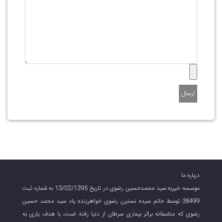
ارسال
درباره ما
موسسه خیریه سید محمدحسین رضوی در تاریخ 13/02/1395 به شماره ثبت
38499 توسط خانم سیده نسترن رضوی خواهرزنده یاد سید محمد حسین
رضوی که متاسفانه براثر بیماری سرطان از دنیا رفته است، با هدف یاری به