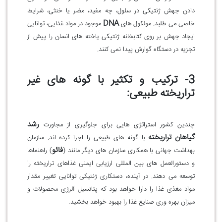
دادن جهش ژنتیکی در سلول، چه مفید، مضر یا خنثی، شرایط
DNA
خاصی می طلبد. مولکول های
موجود در مواد غذایی، توانایی
ایجاد جهش بر روی کتابخانه ژنتیکی یاخته های انسان را پیش از
تجزیه در دستگاه گوارش پیدا نمی کنند
.
3- ترکیب و تکثیر با گونه های غیر
تراریخته طبیعی:
رشد
چندین کشور استراتژی هایی برای جلوگیری از مجاورت
گیاهان تراریخته
با گونه های طبیعی را اجرا کرده اند
.
سازمان
فائو
بهداشت جهانی با همکاری سازمان های دیگر مانند (
) راهنماها
و دستورالعمل های بین المللی ارزیابی ایمنی غذاهای تراریخته را
توسعه می دهند
.
در آینده، دستکاری ژنتیکی توانایی تغییر مقدار
مواد مغذی غذا را دارا خواهد بود که پتانسیل آلرژی محصولات و
میزان بهره وری صنایع غذا را بهبود خواهد بخشید
.