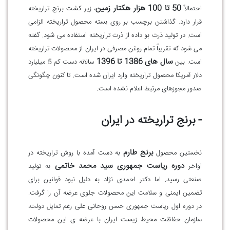
50 تا 100 هزار هکتار زمین
احتمالاً
، زیر کشت برنج تراریخته
قرار دارد. گذاشتن برچسب بر روی بسته محصول تراریخته الزامی
است. در تولید ذرت بو داده از ذرت تراریخته استفاده می شود. گفته
می شود که تقریباً تمام روغن مصرفی در ایران از محصولات تراریخته
سال های 1386 تا 1396
است. بین
سالانه دست کم 5 میلیارد
دلار آمریکا محصول تراریخته وارد ایران شده است. تا کنون چگونگی
صدور مجوزهای مرتبط اعلام نشده است
.
- برنج تراریخته در ایران
برنج طارم
نخستین محصول
به دست آمده با روش تراریخته در
دوره ریاست جمهوری سید محمد خاتمی
اواخر
به تولید
صنعتی رسید. اما دکتر احمدی نژاد
به دلیل نبود قوانین برای
تضمین ایمنی و سلامت این محصولات جلوی عرضه آن را گرفت.
در دوره اول ریاست جمهوری حسن روحانی علی رغم تمایل دولت،
سازمان حفاظت محیط زیست ایران با عرضه ی این محصولات