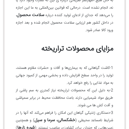
به حال هیچ اظهارنظر صریحی درباره ی این که نظارت وجود دارد یا
نه، انجام نشده است. در‌حالی که قوانین بین‌المللی به ما این اجازه
سلامت محصول
را می‌دهد که جدای از ادعای تولید کننده درباره
،
در داخل کشور هم ارزیابی سلامت محصول انجام شده و بعد اجازه
ورود کالا صادر شود.
مزایای محصولات تراریخته
1-کاشت گیاهانی که به بیماری‌ها و آفات و حشرات مقاوم هستند،
تولید را در واحد سطح افزایش داده و بخشی مهمی از کمبود جهانی
به مواد غذایی را رفع خواهد کرد
.
2-به دلیل این که محصولات تراریخته نیاز کمتری به سم پاشی از
طریق مواد شیمیایی دارند باعث محافظت محیط در برابر سمپاشی
و آفت کش ها می شوند
.
3-دستکاری ژنتیکی گیاهان این امکان را فراهم می‌کند که آنها را در
خشکسالی، سرما و سیل
شرایط نامساعد محیطی (
) و همچنین
شوره زارها
زمین‌هایی که چندان برای کشاورزی مناسب نیستند (
)