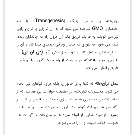
Transgenesis
تراریخته یا ترانس ژنیک
(
)
با نام
GMO
اختصاری
شناخته می شود که به آن تراژنی یا تراژن زایی
نیز می گویند، به فرآیند تزریق یک ژن بُرون زاد به جانداران زنده،
گفته می شود. به طوری که جاندار ویژگی جدیدی پیدا کند و آن را
(دی ان ای)
به فرزندانش منتقل کند و ترکیب ژنتیکی آنها
به
طریقی تغییر یافته که در طبیعت از راه جفت گیری یا نوترکیبی
طبیعی اتفاق نمی افتد
.
عمل تراریخته
نه تنها برای جانوران، بلکه برای گیاهان نیز انجام
می شود. محصولات تراریخته در حقیقت مواد غذایی هستند که از
لحاظ ژنتیکی دستکاری شده اند و ژن جدید و مطلوبی را از سایر
ارگانیسم ها دریافت کرده اند. این محصولات می توانند طیف
وسیعی از مواد غذایی از انواع میوه ها و سبزیحات تا گوشت ها،
حبوبات، غلات، لبنیات و … را شامل شوند
.