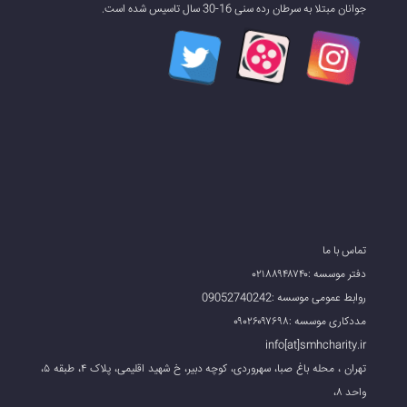
جوانان مبتلا به سرطان رده سنی 16-30 سال تاسیس شده است.
تماس با ما
دفتر موسسه :۰۲۱۸۸۹۴۸۷۴۰
روابط عمومی موسسه :09052740242
مددکاری موسسه :۰۹۰۲۶۰۹۷۶۹۸
info[at]smhcharity.ir
تهران ، محله باغ صبا، سهروردی، کوچه دبیر، خ شهید اقلیمی، پلاک ۴، طبقه ۵،
واحد ۸،