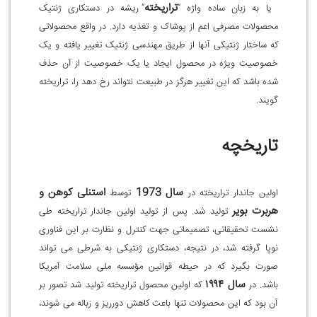
تراریخته
یا به زبان ساده واژه “
” ریشه در دستکاری ژنتیک
محصولات مصرفی اعم از پوشاک و تغذیه دارد. در واقع محصولاتی
که ساختار ژنتیکی آنها از طریق مهندسی ژنتیک تغییر یافته و یک
خصوصیت ویژه در محصول ایجاد یا یک خصوصیت از آن حذف
شده باشد که این تغییر هرگز در طبیعت نتواند رخ دهد را، تراریخته
گویند
.
تاریخچه
سال 1973
استنلی کوهن و
اولین جاندار تراریخته در
توسط
هربرت بویر
تولید شد. پس از تولید اولین جاندار تراریخته طی
نشست تحقیقاتی، تصمیماتی جهت کنترل و نظارت بر این فناوری
نوپا گرفته شد، در نتیجه، دستکاری ژنتیکی به شرطی می تواند
صورت بگیرد که در حیطه قوانین مؤسسه ملی سلامت آمریکا
سال
۱۹۹۴
باشد
.
در
که اولین محصول تراریخته تولید شد تصور بر
آن بود که این محصولات تنها باعث کاهش دورریز و زباله می شوند،