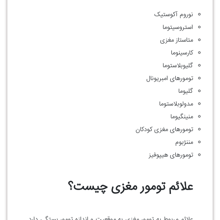
نوروم آکوستیک
استروسیتوما
متاستاز مغزی
کارسینوما
گلیوبلاستوما
تومور‌های امبریونال
گلیوما
مدولوبلاستوما
منینگیوما
تومور‌های مغزی کودکان
مننژبوم
تومور‌های هیپوفیز
علائم تومور مغزی چیست؟
علائم مربوط به تومور مغزی به موقعیت و اندازه تومور بستگی دارد.