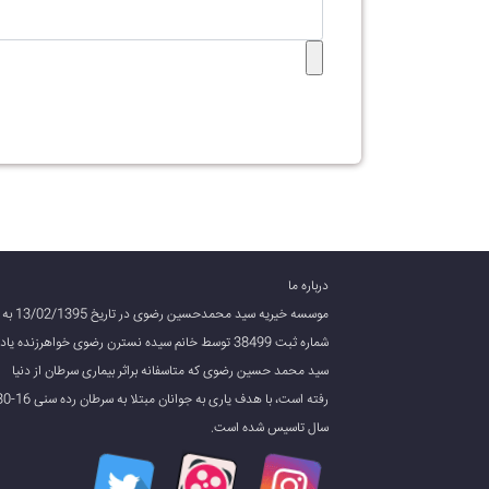
درباره ما
موسسه خیریه سید محمدحسین رضوی در تاریخ 13/02/1395 به
شماره ثبت 38499 توسط خانم سیده نسترن رضوی خواهرزنده یاد
سید محمد حسین رضوی که متاسفانه براثر بیماری سرطان از دنیا
رفته است، با هدف یاری به جوانان مبتلا به سر
سال تاسیس شده است.