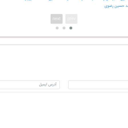
د حسین رضوی
next
prev