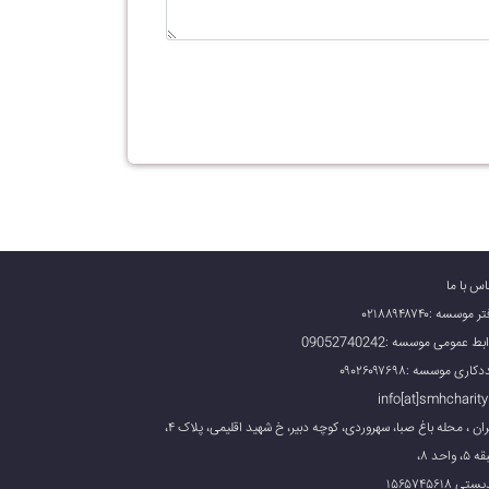
اس با ما
 موسسه :۰۲۱۸۸۹۴۸۷۴۰
بط عمومی موسسه :09052740242
کاری موسسه :۰۹۰۲۶۰۹۷۶۹۸
info[at]smhcharity.
تهران ، محله باغ صبا، سهروردی، کوچه دبیر، خ شهید اقلیمی، پلاک ۴،
، واحد ۸،
تی ۱۵۶۵۷۴۵۶۱۸