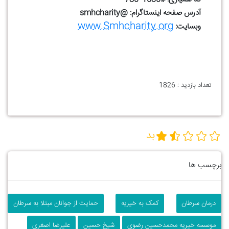
آدرس صفحه اینستاگرام: @smhcharity
www.Smhcharity.org
وبسایت:
تعداد بازدید :
1826
بد
برچسب ها
درمان سرطان
کمک به خیریه
حمایت از جوانان مبتلا به سرطان
موسسه خیریه محمدحسین رضوی
شیخ حسین
علیرضا اصغری