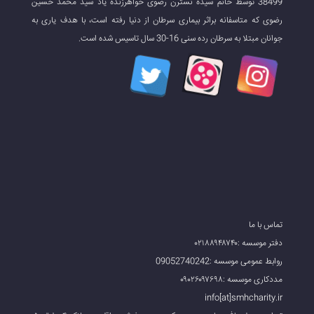
38499 توسط خانم سیده نسترن رضوی خواهرزنده یاد سید محمد حسین
رضوی که متاسفانه براثر بیماری سرطان از دنیا رفته است، با هدف یاری به
جوانان مبتلا به سرطان رده سنی 16-30 سال تاسیس شده است.
تماس با ما
دفتر موسسه :۰۲۱۸۸۹۴۸۷۴۰
روابط عمومی موسسه :09052740242
مددکاری موسسه :۰۹۰۲۶۰۹۷۶۹۸
info[at]smhcharity.ir