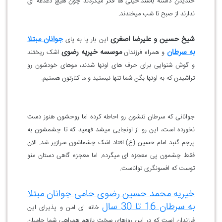
خندیدن داشته باشند.خیلی ها فکر میکردند چون هیچ دغدغه ای
ندارند از صبح تا شب میخندند.
شیخ حسین و علیرضا اصغری
جوانان مبتلا
این بار پا به پای
به سرطان
موسسه خیریه رضوی
و همراه فرزندان
اشک ریختند
و گوش شنوایی برای حرف های اونها شدند، موهای خودشون رو
تراشیدن که به اونها بگن شما تنها نیستید و ما کنارتون هستیم.
جوانانی که سرطان تنشون رو احاطه کرده اما روحشون هنوز دست
نخورده است، این رو از اونجایی میشد فهمید که تا چشمشون به
پرجم گنبد امام حسین (ع) افتاد اشک چشماشون سرازیر شد. الان
فقط چشمون پی معجزه ای میگرده. اما معجزه گاهی دستان منو
توست که افسونگری تواناست.
خیریه محمد حسین رضوی حامی جوانان مبتلا
به سرطان 16 تا 30 سال
خانه ای امن و پذیرای این
فرزندان است که در این روزهای سخت بازهم همراهی شما حامیان