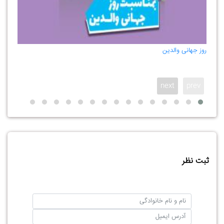
روز جهانی والدین
روز جو
next
prev
ثبت نظر