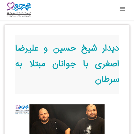
دیدار شیخ حسین و علیرضا
اصغری با جوانان مبتلا به
سرطان