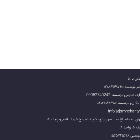
اس با ما
 موسسه :۰۲۱۸۸۹۴۸۷۴۰
بط عمومی موسسه :09052740242
کاری موسسه :۰۹۰۲۶۰۹۷۶۹۸
info[at]smhcharity.
تهران ، محله باغ صبا، سهروردی، کوچه دبیر، خ شهید اقلیمی، پلاک ۴،
، واحد ۸،
تی ۱۵۶۵۷۴۵۶۱۸