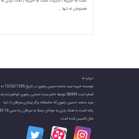
کمک به خیریه | تاثیرات کمک به خیریه | کمک کردن به
همنوعان نه تنها ...
درباره ما
موسسه خیریه سید محمدحسین رضوی در تاریخ 13/02/1395 به
شماره ثبت 38499 توسط خانم سیده نسترن رضوی خواهرزنده یاد
سید محمد حسین رضوی که متاسفانه براثر بیماری سرطان از دنیا
رفته است، با هدف یاری به جوانان مبتلا به سر
سال تاسیس شده است.