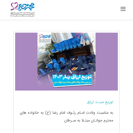
توزیع سبــد ارزاق
به مناسبت ولادت امـام رئـوف امام رضا (ع) به خانواده های
محترم جوانـان مبتـلا به سـرطان