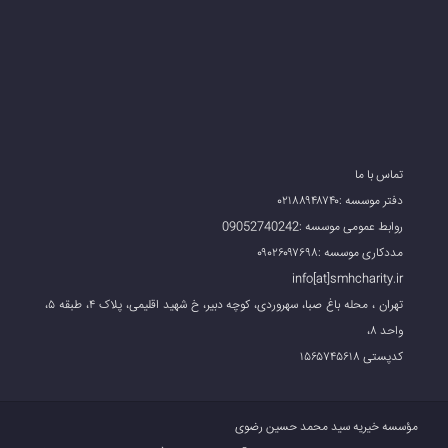
تماس با ما
دفتر موسسه :۰۲۱۸۸۹۴۸۷۴۰
روابط عمومی موسسه :09052740242
مددکاری موسسه :۰۹۰۲۶۰۹۷۶۹۸
info[at]smhcharity.ir
تهران ، محله باغ صبا، سهروردی، کوچه دبیر، خ شهید اقلیمی، پلاک ۴، طبقه ۵،
واحد ۸،
کدپستی ۱۵۶۵۷۴۵۶۱۸
مؤسسه خیریه سید محمد حسین رضوی