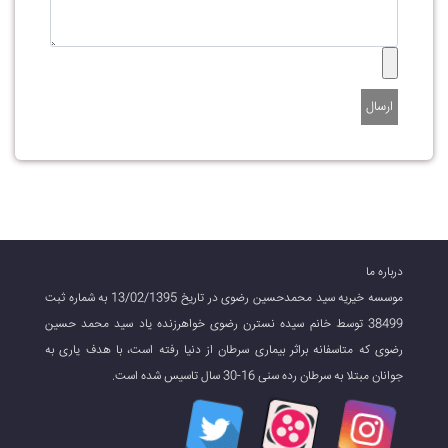
ارسال
درباره ما
موسسه خیریه سید محمدحسین رضوی در تاریخ 13/02/1395 به شماره ثبت
38499 توسط خانم سیده نسترن رضوی خواهرزنده یاد سید محمد حسین
رضوی که متاسفانه براثر بیماری سرطان از دنیا رفته است، با هدف یاری به
جوانان مبتلا به سرطان رده سنی 16-30 سال تاسیس شده است.