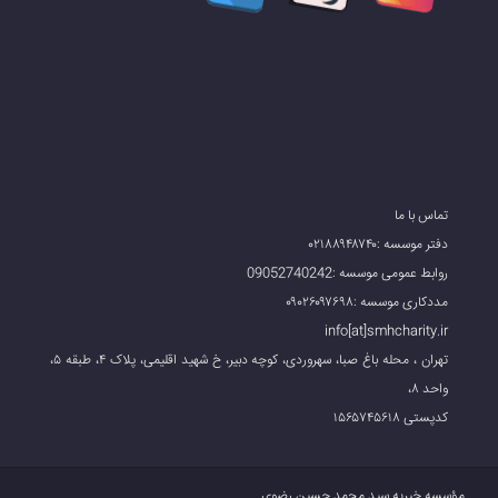
تماس با ما
دفتر موسسه :۰۲۱۸۸۹۴۸۷۴۰
روابط عمومی موسسه :09052740242
مددکاری موسسه :۰۹۰۲۶۰۹۷۶۹۸
info[at]smhcharity.ir
تهران ، محله باغ صبا، سهروردی، کوچه دبیر، خ شهید اقلیمی، پلاک ۴، طبقه ۵،
واحد ۸،
کدپستی ۱۵۶۵۷۴۵۶۱۸
مؤسسه خیریه سید محمد حسین رضوی