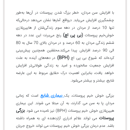
با افزایش سن مردان، خطر بزرگ شدن پروستات در آن‌ها به‌طور
چشمگیری افزایش می‌یابد. درواقع آمارها نشان می‌دهد درحالی‌که
تنها 10 درصد از مردان در دهه سوم زندگی‌شان از هایپرپلازی
(بی پی اچ)
خوش‌خیم پروستات
رنج می‌برند؛ این عدد در دهه
ششم زندگی مردان به 60 درصد و در مردان بالای 70 سال به 80
الی 90 درصد افزایش پیدا می‌کند.محققین همچنین پیش‌بینی
(BPH)
کرده‌اند که شیوع بی پی اچ
در دهه‌های آینده به علت
افزایش جمعیت سالخورده و امید به زندگی طولانی‌تر افزایش
خواهد یافت، بنابراین اهمیت درک حقایق مربوط به این عارضه
شایع، بیشتر و بیشتر می‌شود.
بیماری شایع
بزرگی خوش خیم پروستات، یک
است که زمانی
مردان پا به سن می گذارند، به آن مبتلا می شوند. این بیماری
بزرگی
هیپرپلازی خوش خیم پروستات (BPH) نیز نامیده می شود.
پروستات
می تواند علائم ادراری آزاردهنده ای به همراه داشته
باشد. عدم درمان بزرگی خوش خیم پروستات می تواند خروج جریان